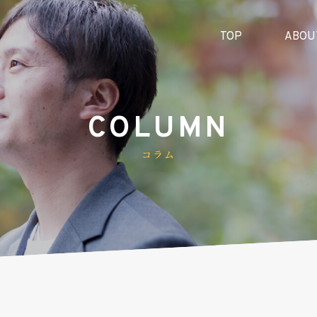
TOP
ABOU
COLUMN
コラム