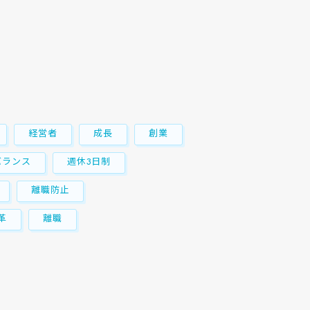
経営者
成長
創業
バランス
週休3日制
離職防止
革
離職