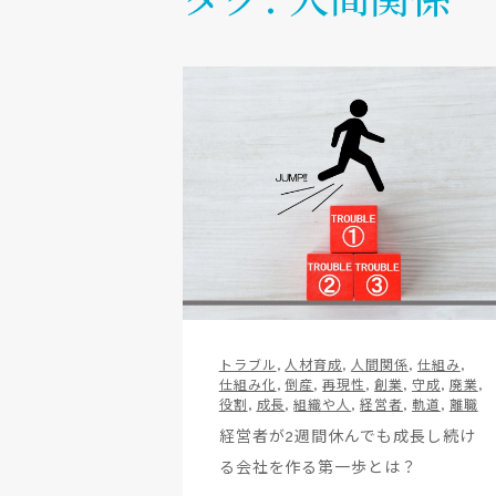
トラブル
,
人材育成
,
人間関係
,
仕組み
,
仕組み化
,
倒産
,
再現性
,
創業
,
守成
,
廃業
,
役割
,
成長
,
組織や人
,
経営者
,
軌道
,
離職
経営者が2週間休んでも成長し続け
る会社を作る第一歩とは？