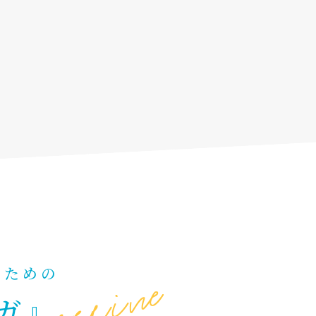
るための
ガ』