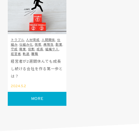
トラブル
,
人材育成
,
人間関係
,
仕
組み
,
仕組み化
,
倒産
,
再現性
,
創業
,
守成
,
廃業
,
役割
,
成長
,
組織や人
,
経営者
,
軌道
,
離職
経営者が2週間休んでも成長
し続ける会社を作る第一歩と
は？
2024.5.2
MORE