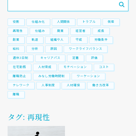
役割
仕組み化
人間関係
トラブル
倒産
再現性
仕組み
廃業
経営者
成長
創業
軌道
組織や人
守成
労働条件
給料
分析
原因
ワークライフバランス
週休3日制
キャリアパス
定着
評価
在宅勤務
人材育成
モチベーション
コスト
離職防止
みなし労働時間制
ワーケーション
テレワーク
人事制度
人材確保
働き方改革
離職
タグ: 再現性