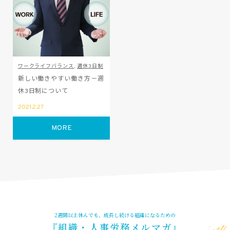
ワークライフバランス
,
週休3日制
新しい働きやすい働き方－週
休3日制について
2021.2.27
MORE
2週間以上休んでも、成長し続ける組織になるための
『組織・人事労務メルマガ』