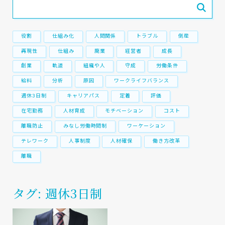
役割
仕組み化
人間関係
トラブル
倒産
再現性
仕組み
廃業
経営者
成長
創業
軌道
組織や人
守成
労働条件
給料
分析
原因
ワークライフバランス
週休3日制
キャリアパス
定着
評価
在宅勤務
人材育成
モチベーション
コスト
離職防止
みなし労働時間制
ワーケーション
テレワーク
人事制度
人材確保
働き方改革
離職
タグ: 週休3日制